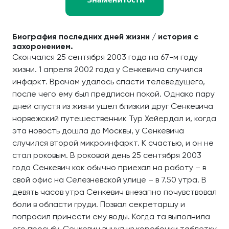
Биография последних дней жизни / история с
захоронением.
Скончался 25 сентября 2003 года на 67-м году
жизни. 1 апреля 2002 года у Сенкевича случился
инфаркт. Врачам удалось спасти телеведущего,
после чего ему был предписан покой. Однако пару
дней спустя из жизни ушел близкий друг Сенкевича
норвежский путешественник Тур Хейердал и, когда
эта новость дошла до Москвы, у Сенкевича
случился второй микроинфаркт. К счастью, и он не
стал роковым. В роковой день 25 сентября 2003
года Сенкевич как обычно приехал на работу – в
свой офис на Селезневской улице – в 7.50 утра. В
девять часов утра Сенкевич внезапно почувствовал
боли в области груди. Позвал секретаршу и
попросил принести ему воды. Когда та выполнила
его просьбу, Сенкевич вынул из коробочки таблетку