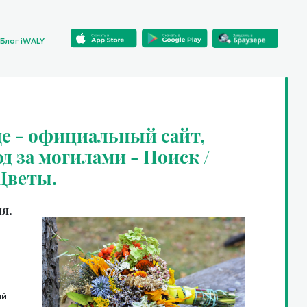
Блог iWALY
е - официальный сайт,
од за могилами - Поиск /
 Цветы.
я.
ий