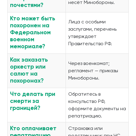
несёт Минобороны.
почестями?
Кто может быть
Лица с особыми
похоронен на
заслугами, перечень
Федеральном
утверждает
военном
Правительство РФ.
мемориале?
Как заказать
Через военкомат;
оркестр или
регламент — приказы
салют на
Минобороны.
похоронах?
Что делать при
Обратитесь в
смерти за
консульство РФ,
границей?
оформите документы на
репатриацию.
Кто оплачивает
Страховка или
репатриацию
родственники; при ЧС