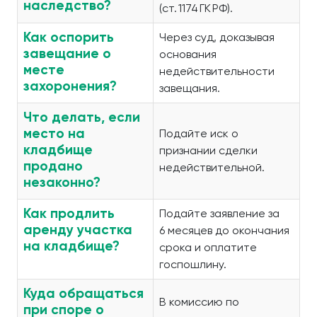
наследство?
(ст. 1174 ГК РФ).
Как оспорить
Через суд, доказывая
завещание о
основания
месте
недействительности
захоронения?
завещания.
Что делать, если
место на
Подайте иск о
кладбище
признании сделки
продано
недействительной.
незаконно?
Как продлить
Подайте заявление за
аренду участка
6 месяцев до окончания
на кладбище?
срока и оплатите
госпошлину.
Куда обращаться
В комиссию по
при споре о