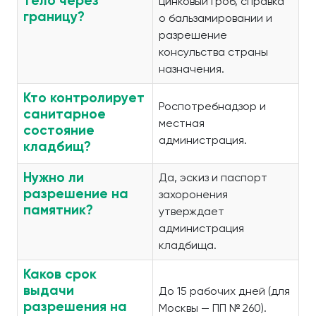
тело через
цинковый гроб, справка
границу?
о бальзамировании и
разрешение
консульства страны
назначения.
Кто контролирует
Роспотребнадзор и
санитарное
местная
состояние
администрация.
кладбищ?
Нужно ли
Да, эскиз и паспорт
разрешение на
захоронения
памятник?
утверждает
администрация
кладбища.
Каков срок
выдачи
До 15 рабочих дней (для
разрешения на
Москвы — ПП № 260).