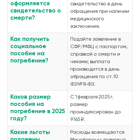
оформляется
свидетельство в день
свидетельство о
обращения при наличии
смерти?
медицинского
заключения.
Как получить
Подайте заявление в
социальное
СФР/МФЦ с паспортом,
пособие на
справкой о смерти и
погребение?
чеками; выплата
производится в день
обращения по ст. 10
ФЗ № 8‑ФЗ.
Каков размер
С 1 февраля 2025 г.
пособия на
размер
погребение в 2025
проиндексирован до
году?
9 165 ₽.
Какие льготы
Расходы возмещаются
положены
Минобороны; возможно