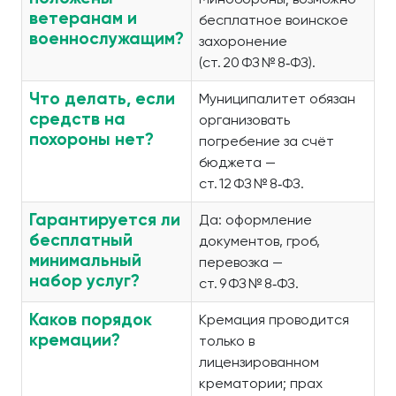
ветеранам и
бесплатное воинское
военнослужащим?
захоронение
(ст. 20 ФЗ № 8‑ФЗ).
Что делать, если
Муниципалитет обязан
средств на
организовать
похороны нет?
погребение за счёт
бюджета —
ст. 12 ФЗ № 8‑ФЗ.
Гарантируется ли
Да: оформление
бесплатный
документов, гроб,
минимальный
перевозка —
набор услуг?
ст. 9 ФЗ № 8‑ФЗ.
Каков порядок
Кремация проводится
кремации?
только в
лицензированном
крематории; прах