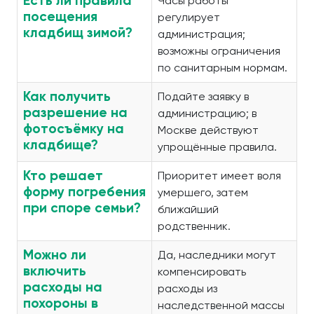
Есть ли правила
Часы работы
посещения
регулирует
кладбищ зимой?
администрация;
возможны ограничения
по санитарным нормам.
Как получить
Подайте заявку в
разрешение на
администрацию; в
фотосъёмку на
Москве действуют
кладбище?
упрощённые правила.
Кто решает
Приоритет имеет воля
форму погребения
умершего, затем
при споре семьи?
ближайший
родственник.
Можно ли
Да, наследники могут
включить
компенсировать
расходы на
расходы из
похороны в
наследственной массы