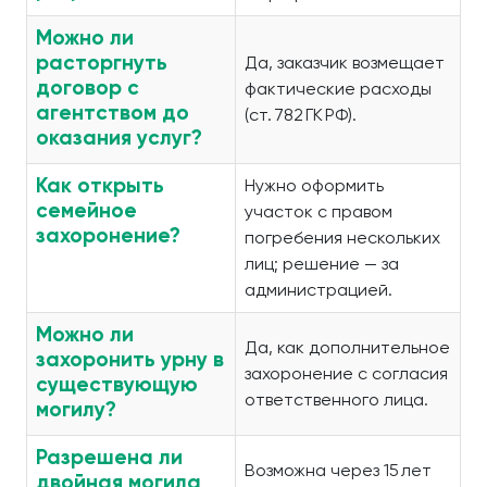
Можно ли
расторгнуть
Да, заказчик возмещает
договор с
фактические расходы
агентством до
(ст. 782 ГК РФ).
оказания услуг?
Как открыть
Нужно оформить
семейное
участок с правом
захоронение?
погребения нескольких
лиц; решение — за
администрацией.
Можно ли
Да, как дополнительное
захоронить урну в
захоронение с согласия
существующую
ответственного лица.
могилу?
Разрешена ли
Возможна через 15 лет
двойная могила