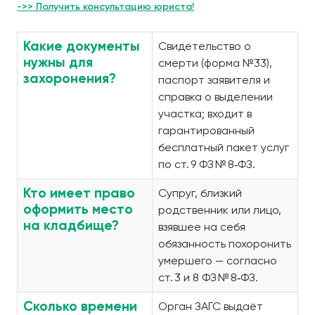
->> Получить консультацию юриста!
Какие документы
Свидетельство о
нужны для
смерти (форма №33),
захоронения?
паспорт заявителя и
справка о выделении
участка; входит в
гарантированный
бесплатный пакет услуг
по ст. 9 ФЗ № 8‑ФЗ.
Кто имеет право
Супруг, близкий
оформить место
родственник или лицо,
на кладбище?
взявшее на себя
обязанность похоронить
умершего — согласно
ст. 3 и 8 ФЗ № 8‑ФЗ.
Сколько времени
Орган ЗАГС выдаёт