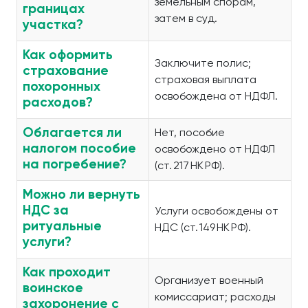
земельным спорам,
границах
затем в суд.
участка?
Как оформить
Заключите полис;
страхование
страховая выплата
похоронных
освобождена от НДФЛ.
расходов?
Облагается ли
Нет, пособие
налогом пособие
освобождено от НДФЛ
на погребение?
(ст. 217 НК РФ).
Можно ли вернуть
НДС за
Услуги освобождены от
ритуальные
НДС (ст. 149 НК РФ).
услуги?
Как проходит
Организует военный
воинское
комиссариат; расходы
захоронение с