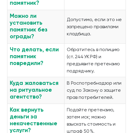
памятник?
Можно ли
Допустимо, если это не
установить
запрещено правилами
памятник без
кладбища.
ограды?
Что делать, если
Обратитесь в полицию
памятник
(ст. 244 УК РФ) и
повредили?
предъявите претензию
подрядчику.
Куда жаловаться
В Роспотребнадзор или
на ритуальное
суд по Закону о защите
агентство?
прав потребителей.
Как вернуть
Подайте претензию,
деньги за
затем иск; можно
некачественные
взыскать стоимость и
услуги?
штраф 50 %.