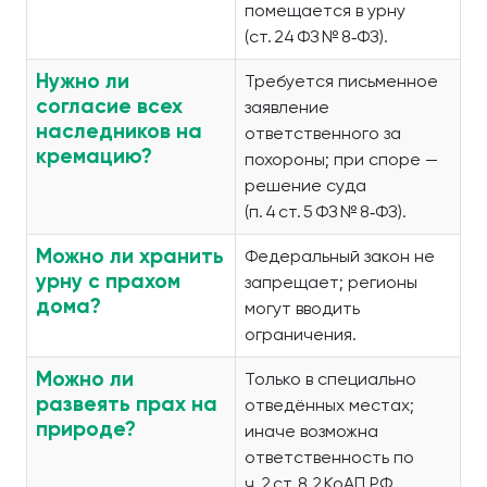
помещается в урну
(ст. 24 ФЗ № 8‑ФЗ).
Нужно ли
Требуется письменное
согласие всех
заявление
наследников на
ответственного за
кремацию?
похороны; при споре —
решение суда
(п. 4 ст. 5 ФЗ № 8‑ФЗ).
Можно ли хранить
Федеральный закон не
урну с прахом
запрещает; регионы
дома?
могут вводить
ограничения.
Можно ли
Только в специально
развеять прах на
отведённых местах;
природе?
иначе возможна
ответственность по
ч. 2 ст. 8.2 КоАП РФ.