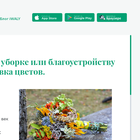
Блог iWALY
уборке или благоустройству
вка цветов.
X век
;