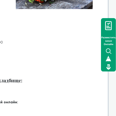
00
 кладбище:
й онлайн: