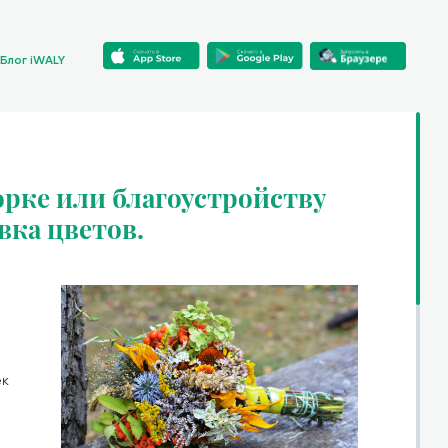
Блог iWALY
рке или благоустройству
вка цветов.
ек