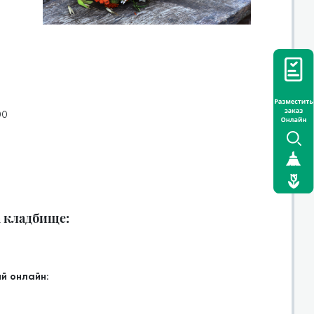
00
а кладбище:
й онлайн: