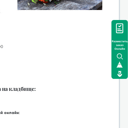
х
00
а на кладбище:
й онлайн: