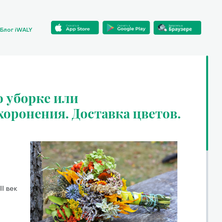
Блог iWALY
 уборке или
хоронения. Доставка цветов.
II век