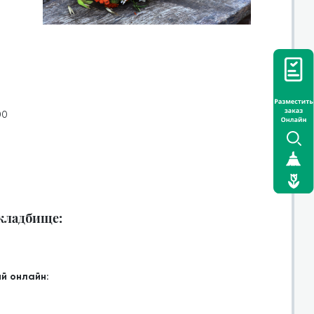
00
 кладбище:
й онлайн: