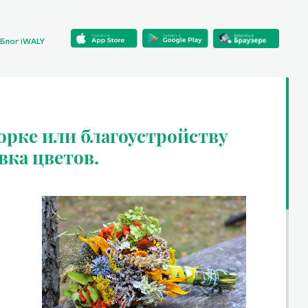
Блог iWALY
орке или благоустройству
вка цветов.