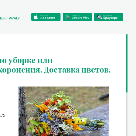
Блог iWALY
о уборке или
хоронения. Доставка цветов.
875