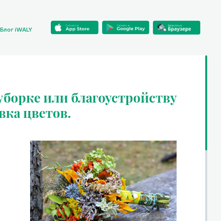
Блог iWALY
борке или благоустройству
вка цветов.
7