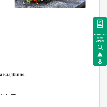
00
на кладбище:
й онлайн: