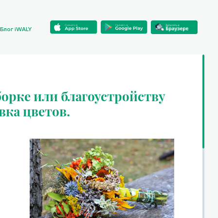
Блог iWALY
орке или благоустройству
вка цветов.