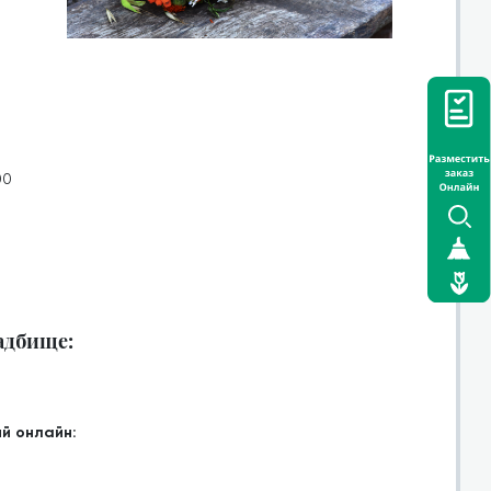
00
ладбище:
й онлайн: