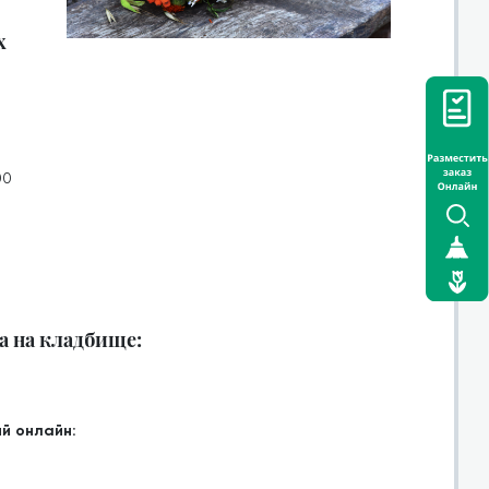
х
00
а на кладбище:
й онлайн: