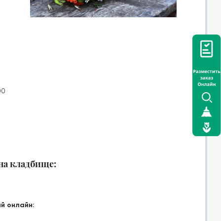
00
 на кладбище:
й онлайн: