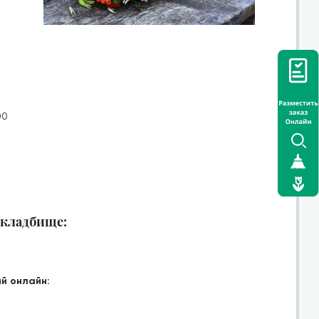
00
а кладбище:
й онлайн: