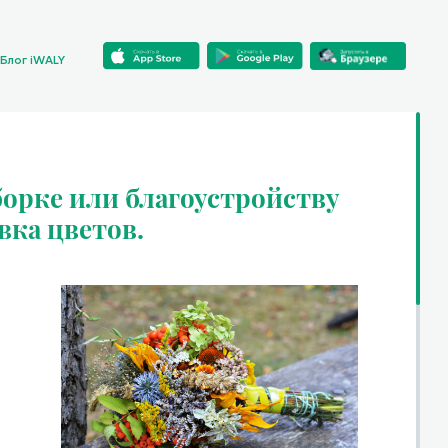
Блог iWALY
орке или благоустройству
вка цветов.