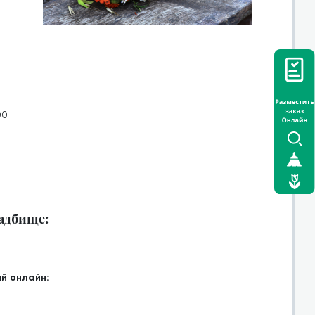
00
ладбище:
й онлайн: