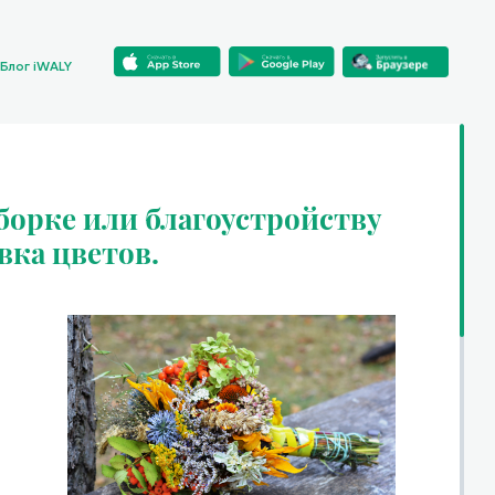
Блог iWALY
орке или благоустройству
вка цветов.