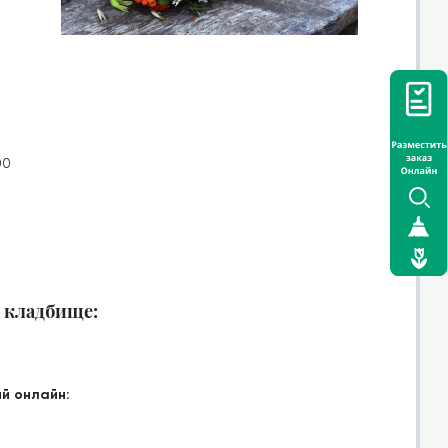
00
а кладбище:
й онлайн: