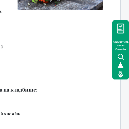
х
00
а на кладбище:
й онлайн: