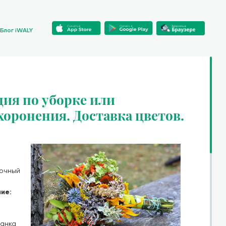
Блог iWALY
ия по уборке или
хоронения. Доставка цветов.
.
очный
ие:
манка