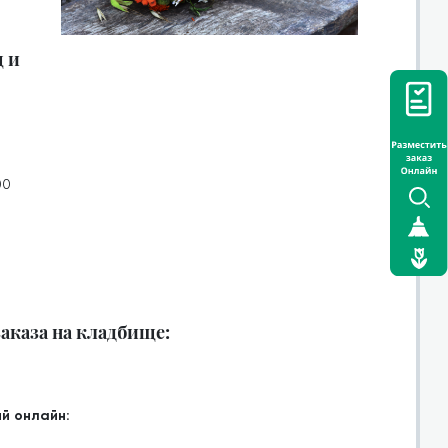
 и
00
аказа на кладбище:
й онлайн: