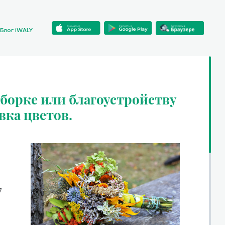
Блог iWALY
борке или благоустройству
вка цветов.
7