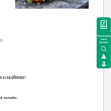
00
на кладбище:
й онлайн: