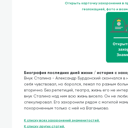
Открыть карточку захоронения в 
геолокацией, фото и воз
Биография последних дней жизни / история с зах
Внук Сталина - Александр Бурдонский скончался в но
себя чувствовал, но боролся, лежал по разным больн
вторично. Без репетиций, театра, жизнь его не инте
внук Сталина над ним всю жизнь висело. Он не люби
спекулировал. Его захоронили рядом с могилой мамы
похороненным только с ней на Ваганьково.
К списку всех захоронений знаменитостей.
К списку других статей.