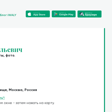
Блог iWALY
ильевич
ы, фото.
ище, Москва, Россия
ь*!
м окне - затем нажать на карту.