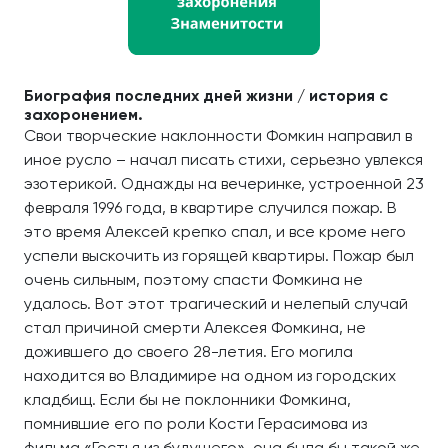
Биография последних дней жизни / история с
захоронением.
Свои творческие наклонности Фомкин направил в
иное русло – начал писать стихи, серьезно увлекся
эзотерикой. Однажды на вечеринке, устроенной 23
февраля 1996 года, в квартире случился пожар. В
это время Алексей крепко спал, и все кроме него
успели выскочить из горящей квартиры. Пожар был
очень сильным, поэтому спасти Фомкина не
удалось. Вот этот трагический и нелепый случай
стал причиной смерти Алексея Фомкина, не
дожившего до своего 28-летия. Его могила
находится во Владимире на одном из городских
кладбищ. Если бы не поклонники Фомкина,
помнившие его по роли Кости Герасимова из
фильма «Гостья из будущего», она была бы такой же