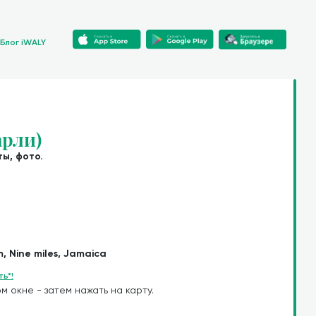
Блог iWALY
арли)
ы, фото.
, Nine miles, Jamaica
ь*!
м окне - затем нажать на карту.