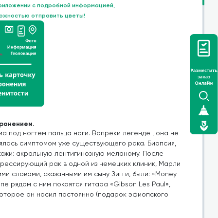
приложении с подробной информацией,
можностью отправить цветы!
оронением.
 под ногтем пальца ноги. Вопреки легенде , она не
лялась симптомом уже существующего рака. Биопсия,
кожи: акральную лентигинозную меланому. После
рессирующий рак в одной из немецких клиник, Марли
ми словами, сказанными им сыну Зигги, были: «Money
клепе рядом с ним покоятся гитара «Gibson Les Paul»,
 которое он носил постоянно (подарок эфиопского