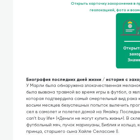
Открыть карточку захоронения в 
геолокацией, фото и воз
Биография последних дней жизни / история с зах
У Марли была обнаружена злокачественная меланома
была вызвана травмой во время игры в футбол, а яв
которая подтвердила самый смертельный вид рака 
восьми месяцев безуспешных попыток вылечить прог
сел в самолет и полетел домой на Ямайку. Последни
can’t buy life» («Деньги не могут купить жизнь»). В с
футбольный мяч, пучок марихуаны, Библия и кольцо,
принца, старшего сына Хайле Селассие I).