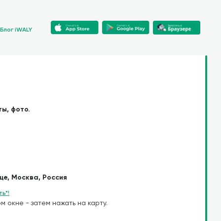
Блог iWALY
ы, фото.
е, Москва, Россия
ь*!
м окне - затем нажать на карту.