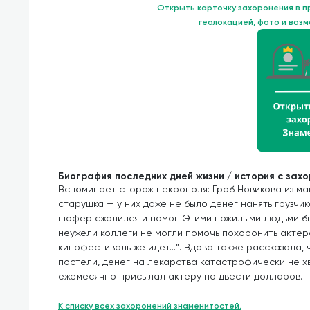
Открыть карточку захоронения в 
геолокацией, фото и воз
Биография последних дней жизни / история с зах
Вспоминает сторож некрополя: Гроб Новикова из ма
старушка — у них даже не было денег нанять грузчи
шофер сжалился и помог. Этими пожилыми людьми был
неужели коллеги не могли помочь похоронить актера
кинофестиваль же идет...”. Вдова также рассказала,
постели, денег на лекарства катастрофически не х
ежемесячно присылал актеру по двести долларов.
К списку всех захоронений знаменитостей.