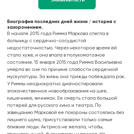
Биография последних дней жизни / история с
захоронением.
В начале 2015 года Римма Маркова слегла в
больницу с сердечно-сосудистой
недостаточностью. Через некоторое время ей
стало хуже, и она впала в полукоматозное
состояние. 15 января 2015 года Римма Васильевна
умерла во сне по причине слабости сердечной
мускулатуры. За жизнь она трижды побеждала рак.
У Риммы неоднократно диагностировали
злокачественное новообразования на шее,
кишечнике, яичниках. Ее смерть стала большой
потерей для русского кино и театра. По
завещанию Марковой ее похороны состоялись без
лишнего шума, присутствовали только самые
близкие люди. Актриса не желала, чтобы,
прощаясь с ней, были камеры и пресса. Но