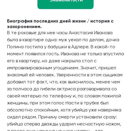
Биография последних дней жизни / история с
захоронением.
В те роковые для нее часы Анастасия Иванова
была в квартире одна: муж уехал по делам, дочка
Полина гостила у бабушки в Адлере. В какой-то
момент появился гость. Иванова не только впустила
его в квартиру, но даже накрыла стол с
импровизированным угощением. Значит, пришел
знакомый ей человек. Уверенности в этом сыщикам
добавил тот факт, что, как выяснилось, менее чем
за полчаса до гибели актриса разговаривала со
своей матерью по телефону и, по словам пожилой
женщины, при этом голос Насти в трубке был
абсолютно спокойным, хотя убийца уже наверняка
сидел рядом. Причину смерти установили сразу:
убийца сперва дважды ударил несчастную ножом,
а после еще накинул на шею удавку – для