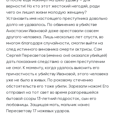
верности! Но кто этот жестокий негодяй, ради
чего он лишил жизни молодую женщину?
Установить имя настоящего преступника довольно
долго не удавалось. По обвинению в убийстве
Анастасии Ивановой даже арестовали совсем
другого человека. Лишь несколько лет спустя, во
многом благодаря случайности, смогли выйти на
след истинного виновника смерти актрисы. Сам
Сергей Пересветов (именно он6 оказался убийцей)
дать показания следствию о своем преступлении
не смог. К моменту, когда удалось выяснить его
причастность к убийству Ивановой, этого человека
уже не было в живых. По роковому стечению
обстоятельств его тоже убили. Зарезали ножом! Его
отправил на тот свет во время разгоревшейся
бытовой ссоры 13-летний подросток, сын его
любовницы. Защищая мать, мальчик нанес
Пересветову 17 ножевых ударов.