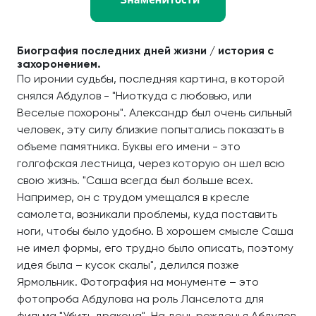
Биография последних дней жизни / история с
захоронением.
По иронии судьбы, последняя картина, в которой
снялся Абдулов - "Ниоткуда с любовью, или
Веселые похороны". Александр был очень сильный
человек, эту силу близкие попытались показать в
объеме памятника. Буквы его имени - это
голгофская лестница, через которую он шел всю
свою жизнь. "Саша всегда был больше всех.
Например, он с трудом умещался в кресле
самолета, возникали проблемы, куда поставить
ноги, чтобы было удобно. В хорошем смысле Саша
не имел формы, его трудно было описать, поэтому
идея была – кусок скалы", делился позже
Ярмольник. Фотография на монументе – это
фотопроба Абдулова на роль Ланселота для
фильма "Убить дракона". На день рожденья Абдулов