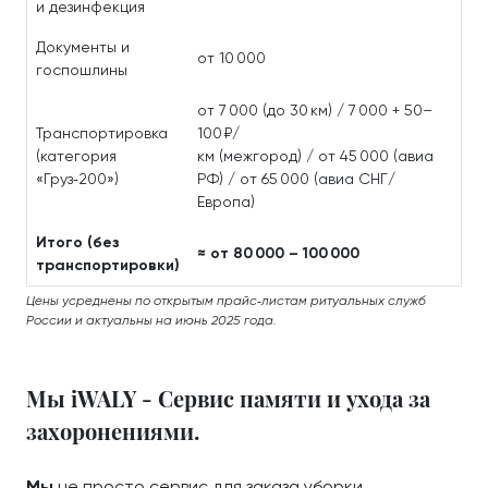
и дезинфекция
Документы и
от 10 000
госпошлины
от 7 000 (до 30 км) / 7 000 + 50–
Транспортировка
100 ₽/
(категория
км (межгород) / от 45 000 (авиа
«Груз‑200»)
РФ) / от 65 000 (авиа СНГ/
Европа)
Итого (без
≈ от 80 000 – 100 000
транспортировки)
Цены усреднены по открытым прайс‑листам ритуальных служб
России и актуальны на июнь 2025 года.
Мы iWALY - Сервис памяти и ухода за
захоронениями.
Мы
не просто сервис для заказа уборки