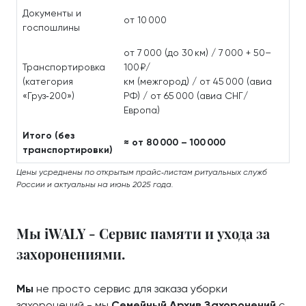
Документы и
от 10 000
госпошлины
от 7 000 (до 30 км) / 7 000 + 50–
Транспортировка
100 ₽/
(категория
км (межгород) / от 45 000 (авиа
«Груз‑200»)
РФ) / от 65 000 (авиа СНГ/
Европа)
Итого (без
≈ от 80 000 – 100 000
транспортировки)
Цены усреднены по открытым прайс‑листам ритуальных служб
России и актуальны на июнь 2025 года.
Мы iWALY - Сервис памяти и ухода за
захоронениями.
Мы
не просто сервис для заказа уборки
захоронений - мы
Семейный Архив Захоронений
с