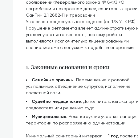
соблюдении Федерального закона № 8‑ФЗ «О
погребении и похоронном деле», санитарных прави
СанПиН 2.1.2882‑11 и требований
Уголовно‑процессуального кодекса (ст. 178 УПК РФ).
Нарушение регламента влечёт административную 
уголовную ответственность, поэтому работы
выполняются исключительно лицензированными
специалистами с допуском к подобным операциям.
1. Законные основания и сроки
Семейные причины.
Перемещение к родовой
усыпальнице, объединение супругов, исполнение
последней воли.
Судебно‑медицинские.
Дополнительная эксперти
следователя или решению суда.
Муниципальные.
Реконструкция участка, санаци
территории по распоряжению администрации.
Минимальный санитарный интервал —
1 год
после по