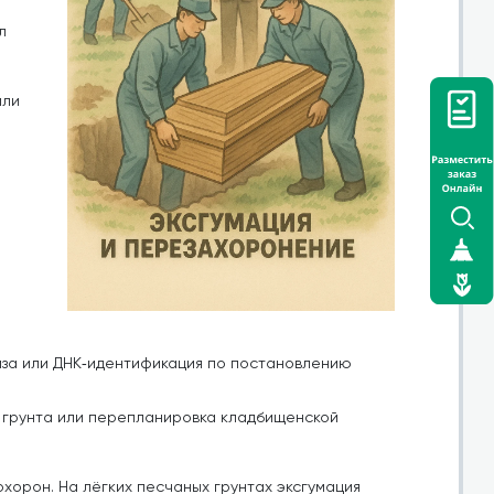
л
или
за или ДНК‑идентификация по постановлению
я грунта или перепланировка кладбищенской
хорон. На лёгких песчаных грунтах эксгумация