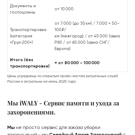
Документы и
от 10 000
госпошлины
от 7 000 (до 30 км) / 7 000 + 50–
Транспортировка
100 ₽/
(категория
км (межгород) / от 45 000 (авиа
«Груз‑200»)
РФ) / от 65 000 (авиа СНГ/
Европа)
Итого (без
≈ от 80 000 – 100 000
транспортировки)
Цены усреднены по открытым прайс‑листам ритуальных служб
России и актуальны на июнь 2025 года.
Мы iWALY - Сервис памяти и ухода за
захоронениями.
Мы
не просто сервис для заказа уборки
захоронений - мы
Семейный Архив Захоронений
с