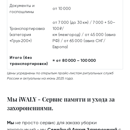
Документы и
от 10 000
госпошлины
от 7 000 (до 30 км) / 7 000 + 50–
Транспортировка
100 ₽/
(категория
км (межгород) / от 45 000 (авиа
«Груз‑200»)
РФ) / от 65 000 (авиа СНГ/
Европа)
Итого (без
≈ от 80 000 – 100 000
транспортировки)
Цены усреднены по открытым прайс‑листам ритуальных служб
России и актуальны на июнь 2025 года.
Мы iWALY - Сервис памяти и ухода за
захоронениями.
Мы
не просто сервис для заказа уборки
захоронений - мы
Семейный Архив Захоронений
с