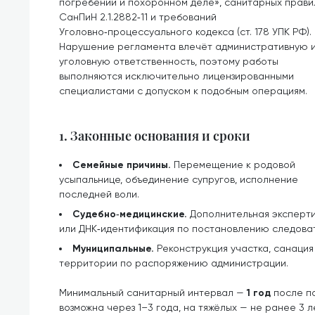
погребении и похоронном деле», санитарных прави
СанПиН 2.1.2882‑11 и требований
Уголовно‑процессуального кодекса (ст. 178 УПК РФ).
Нарушение регламента влечёт административную 
уголовную ответственность, поэтому работы
выполняются исключительно лицензированными
специалистами с допуском к подобным операциям.
1. Законные основания и сроки
Семейные причины.
Перемещение к родовой
усыпальнице, объединение супругов, исполнение
последней воли.
Судебно‑медицинские.
Дополнительная эксперт
или ДНК‑идентификация по постановлению следова
Муниципальные.
Реконструкция участка, санаци
территории по распоряжению администрации.
Минимальный санитарный интервал —
1 год
после по
возможна через 1–3 года, на тяжёлых — не ранее 3 