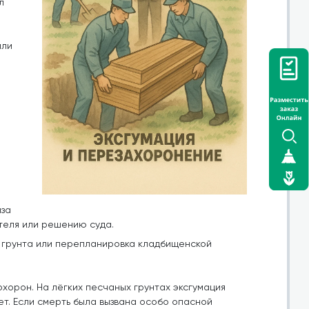
л
или
иза
теля или решению суда.
я грунта или перепланировка кладбищенской
хорон. На лёгких песчаных грунтах эксгумация
лет. Если смерть была вызвана особо опасной