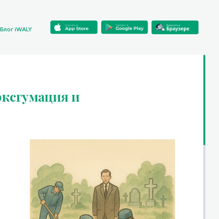
Блог iWALY
эксгумация и
и