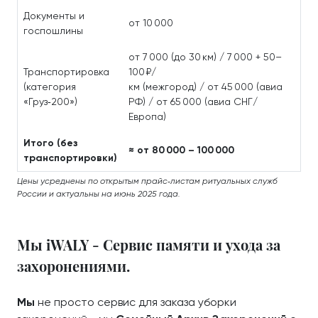
Документы и
от 10 000
госпошлины
от 7 000 (до 30 км) / 7 000 + 50–
Транспортировка
100 ₽/
(категория
км (межгород) / от 45 000 (авиа
«Груз‑200»)
РФ) / от 65 000 (авиа СНГ/
Европа)
Итого (без
≈ от 80 000 – 100 000
транспортировки)
Цены усреднены по открытым прайс‑листам ритуальных служб
России и актуальны на июнь 2025 года.
Мы iWALY - Сервис памяти и ухода за
захоронениями.
Мы
не просто сервис для заказа уборки