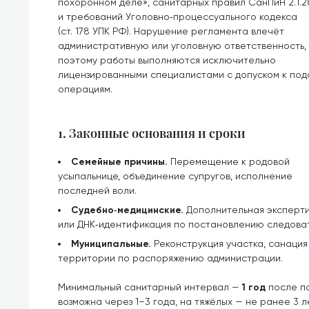
похоронном деле», санитарных правил СанПиН 2.1.2
и требований Уголовно‑процессуального кодекса
(ст. 178 УПК РФ). Нарушение регламента влечёт
административную или уголовную ответственность,
поэтому работы выполняются исключительно
лицензированными специалистами с допуском к по
операциям.
1. Законные основания и сроки
Семейные причины.
Перемещение к родовой
усыпальнице, объединение супругов, исполнение
последней воли.
Судебно‑медицинские.
Дополнительная эксперт
или ДНК‑идентификация по постановлению следова
Муниципальные.
Реконструкция участка, санаци
территории по распоряжению администрации.
Минимальный санитарный интервал —
1 год
после по
возможна через 1–3 года, на тяжёлых — не ранее 3 