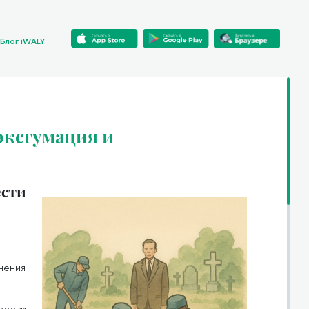
Блог iWALY
эксгумация и
ести
и
нения