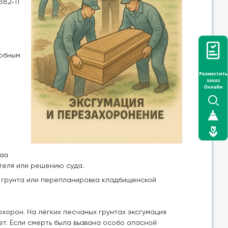
882‑11
добным
иза
теля или решению суда.
я грунта или перепланировка кладбищенской
хорон. На лёгких песчаных грунтах эксгумация
лет. Если смерть была вызвана особо опасной