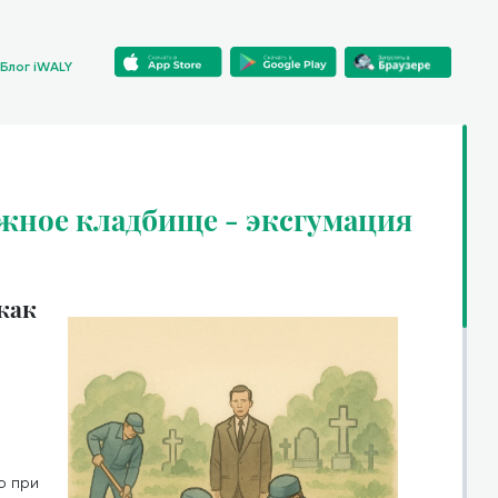
Блог iWALY
жное кладбище - эксгумация
как
о при