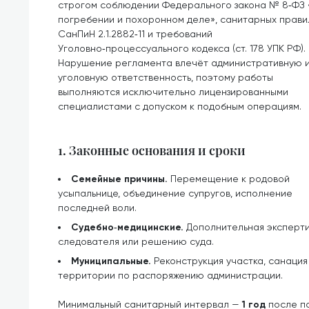
строгом соблюдении Федерального закона № 8‑ФЗ
погребении и похоронном деле», санитарных прави
СанПиН 2.1.2882‑11 и требований
Уголовно‑процессуального кодекса (ст. 178 УПК РФ).
Нарушение регламента влечёт административную 
уголовную ответственность, поэтому работы
выполняются исключительно лицензированными
специалистами с допуском к подобным операциям.
1. Законные основания и сроки
Семейные причины.
Перемещение к родовой
усыпальнице, объединение супругов, исполнение
последней воли.
Судебно‑медицинские.
Дополнительная эксперти
следователя или решению суда.
Муниципальные.
Реконструкция участка, санаци
территории по распоряжению администрации.
Минимальный санитарный интервал —
1 год
после по