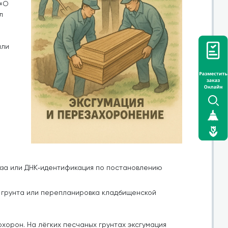
 «О
л
или
за или ДНК‑идентификация по постановлению
я грунта или перепланировка кладбищенской
хорон. На лёгких песчаных грунтах эксгумация