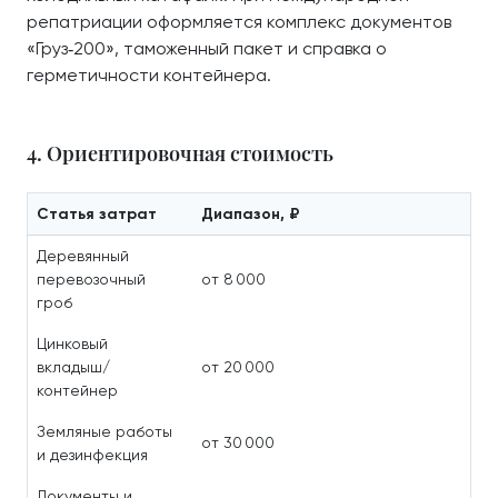
репатриации оформляется комплекс документов
«Груз‑200», таможенный пакет и справка о
герметичности контейнера.
4. Ориентировочная стоимость
Статья затрат
Диапазон, ₽
Деревянный
перевозочный
от 8 000
гроб
Цинковый
вкладыш/
от 20 000
контейнер
Земляные работы
от 30 000
и дезинфекция
Документы и