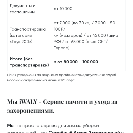
Документы и
от 10 000
госпошлины
от 7 000 (до 30 км) / 7 000 + 50–
Транспортировка
100 ₽/
(категория
км (межгород) / от 45 000 (авиа
«Груз‑200»)
РФ) / от 65 000 (авиа СНГ/
Европа)
Итого (без
≈ от 80 000 – 100 000
транспортировки)
Цены усреднены по открытым прайс‑листам ритуальных служб
России и актуальны на июнь 2025 года.
Мы iWALY - Сервис памяти и ухода за
захоронениями.
Мы
не просто сервис для заказа уборки
захоронений - мы
Семейный Архив Захоронений
с