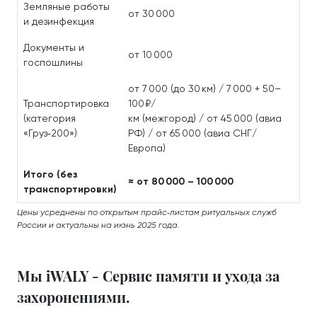
Земляные работы
от 30 000
и дезинфекция
Документы и
от 10 000
госпошлины
от 7 000 (до 30 км) / 7 000 + 50–
Транспортировка
100 ₽/
(категория
км (межгород) / от 45 000 (авиа
«Груз‑200»)
РФ) / от 65 000 (авиа СНГ/
Европа)
Итого (без
≈ от 80 000 – 100 000
транспортировки)
Цены усреднены по открытым прайс‑листам ритуальных служб
России и актуальны на июнь 2025 года.
Мы iWALY - Сервис памяти и ухода за
захоронениями.