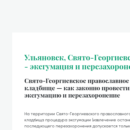
Ульяновск, Свято-Георгиев
- эксгумация и перезахорон
Свято-Георгиевское православное
кладбище — как законно провести
эксгумацию и перезахоронение
На территории Свято-Георгиевского православног
кладбища процедура эксгумации (извлечение останк
последующего перезахоронения допускается тольк