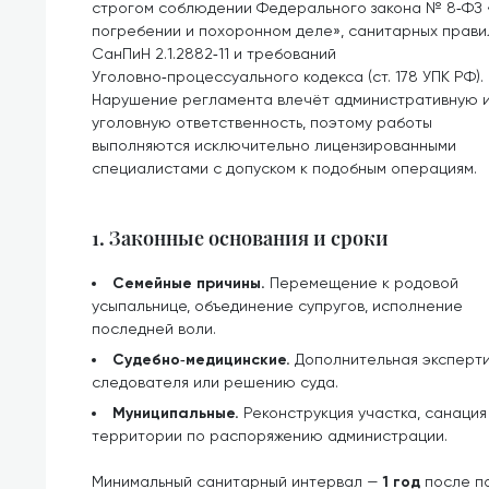
строгом соблюдении Федерального закона № 8‑ФЗ
погребении и похоронном деле», санитарных прави
СанПиН 2.1.2882‑11 и требований
Уголовно‑процессуального кодекса (ст. 178 УПК РФ).
Нарушение регламента влечёт административную 
уголовную ответственность, поэтому работы
выполняются исключительно лицензированными
специалистами с допуском к подобным операциям.
1. Законные основания и сроки
Семейные причины.
Перемещение к родовой
усыпальнице, объединение супругов, исполнение
последней воли.
Судебно‑медицинские.
Дополнительная эксперти
следователя или решению суда.
Муниципальные.
Реконструкция участка, санаци
территории по распоряжению администрации.
Минимальный санитарный интервал —
1 год
после по