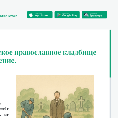
Блог iWALY
ское православное кладбище
ение.
о
ов) и
о при