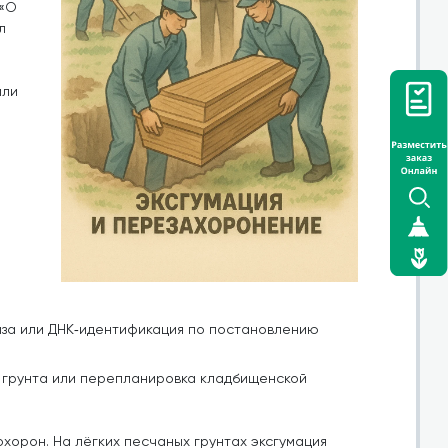
 «О
л
или
за или ДНК‑идентификация по постановлению
я грунта или перепланировка кладбищенской
хорон. На лёгких песчаных грунтах эксгумация