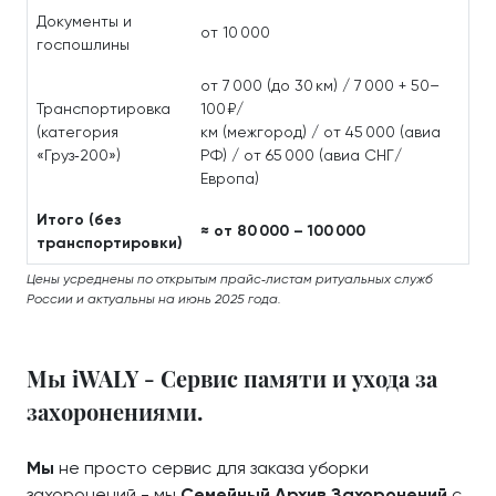
Документы и
от 10 000
госпошлины
от 7 000 (до 30 км) / 7 000 + 50–
Транспортировка
100 ₽/
(категория
км (межгород) / от 45 000 (авиа
«Груз‑200»)
РФ) / от 65 000 (авиа СНГ/
Европа)
Итого (без
≈ от 80 000 – 100 000
транспортировки)
Цены усреднены по открытым прайс‑листам ритуальных служб
России и актуальны на июнь 2025 года.
Мы iWALY - Сервис памяти и ухода за
захоронениями.
Мы
не просто сервис для заказа уборки
захоронений - мы
Семейный Архив Захоронений
с