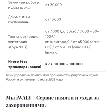
Земляные работы
от 30 000
и дезинфекция
Документы и
от 10 000
госпошлины
от 7 000 (до 30 км) / 7 000 + 50–
Транспортировка
100 ₽/
(категория
км (межгород) / от 45 000 (авиа
«Груз‑200»)
РФ) / от 65 000 (авиа СНГ/
Европа)
Итого (без
≈ от 80 000 – 100 000
транспортировки)
Цены усреднены по открытым прайс‑листам ритуальных служб
России и актуальны на июнь 2025 года.
Мы iWALY - Сервис памяти и ухода за
захоронениями.