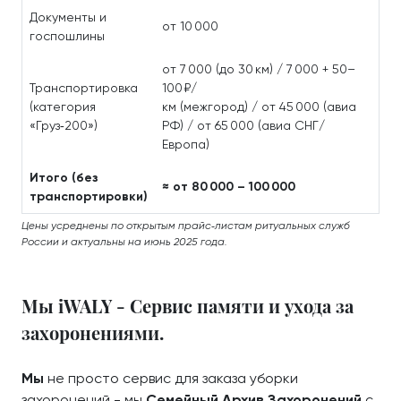
Документы и
от 10 000
госпошлины
от 7 000 (до 30 км) / 7 000 + 50–
Транспортировка
100 ₽/
(категория
км (межгород) / от 45 000 (авиа
«Груз‑200»)
РФ) / от 65 000 (авиа СНГ/
Европа)
Итого (без
≈ от 80 000 – 100 000
транспортировки)
Цены усреднены по открытым прайс‑листам ритуальных служб
России и актуальны на июнь 2025 года.
Мы iWALY - Сервис памяти и ухода за
захоронениями.
Мы
не просто сервис для заказа уборки
захоронений - мы
Семейный Архив Захоронений
с