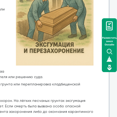
или
иза
теля или решению суда.
я грунта или перепланировка кладбищенской
хорон. На лёгких песчаных грунтах эксгумация
лет. Если смерть была вызвана особо опасной
мента захоронения либо до окончания карантинного