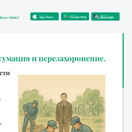
Блог iWALY
гумация и перезахоронение.
сти
а
л