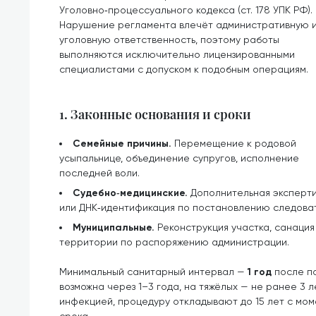
Уголовно‑процессуального кодекса (ст. 178 УПК РФ).
Нарушение регламента влечёт административную 
уголовную ответственность, поэтому работы
выполняются исключительно лицензированными
специалистами с допуском к подобным операциям.
1. Законные основания и сроки
Семейные причины.
Перемещение к родовой
усыпальнице, объединение супругов, исполнение
последней воли.
Судебно‑медицинские.
Дополнительная эксперт
или ДНК‑идентификация по постановлению следова
Муниципальные.
Реконструкция участка, санаци
территории по распоряжению администрации.
Минимальный санитарный интервал —
1 год
после по
возможна через 1–3 года, на тяжёлых — не ранее 3 
инфекцией, процедуру откладывают до 15 лет с мо