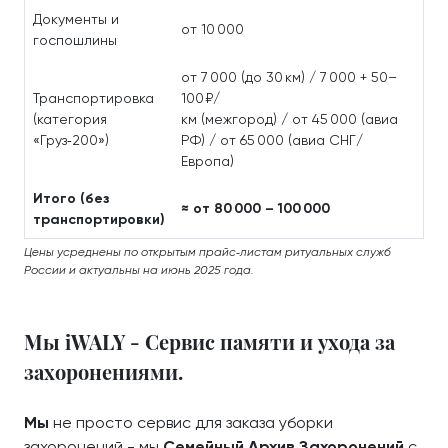
Документы и
от 10 000
госпошлины
от 7 000 (до 30 км) / 7 000 + 50–
Транспортировка
100 ₽/
(категория
км (межгород) / от 45 000 (авиа
«Груз‑200»)
РФ) / от 65 000 (авиа СНГ/
Европа)
Итого (без
≈ от 80 000 – 100 000
транспортировки)
Цены усреднены по открытым прайс‑листам ритуальных служб
России и актуальны на июнь 2025 года.
Мы iWALY - Сервис памяти и ухода за
захоронениями.
Мы
не просто сервис для заказа уборки
захоронений - мы
Семейный Архив Захоронений
с