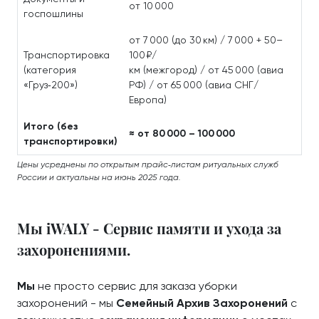
от 10 000
госпошлины
от 7 000 (до 30 км) / 7 000 + 50–
Транспортировка
100 ₽/
(категория
км (межгород) / от 45 000 (авиа
«Груз‑200»)
РФ) / от 65 000 (авиа СНГ/
Европа)
Итого (без
≈ от 80 000 – 100 000
транспортировки)
Цены усреднены по открытым прайс‑листам ритуальных служб
России и актуальны на июнь 2025 года.
Мы iWALY - Сервис памяти и ухода за
захоронениями.
Мы
не просто сервис для заказа уборки
захоронений - мы
Семейный Архив Захоронений
с