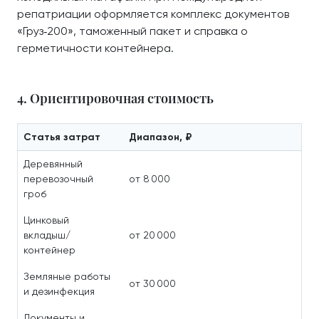
репатриации оформляется комплекс документов
«Груз‑200», таможенный пакет и справка о
герметичности контейнера.
4. Ориентировочная стоимость
Статья затрат
Диапазон, ₽
Деревянный
перевозочный
от 8 000
гроб
Цинковый
вкладыш/
от 20 000
контейнер
Земляные работы
от 30 000
и дезинфекция
Документы и