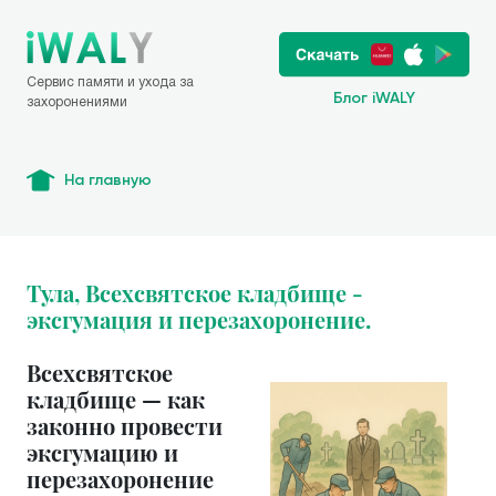
Сервис памяти и ухода за
Блог iWALY
захоронениями
На главную
Тула, Всехсвятское кладбище -
эксгумация и перезахоронение.
Всехсвятское
кладбище — как
законно провести
эксгумацию и
перезахоронение