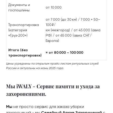
Документы и
от 10 000
госпошлины
от 7 000 (до 30 км) / 7 000 + 50–
Транспортировка
100 ₽/
(категория
км (межгород) / от 45 000 (авиа
«Груз‑200»)
РФ) / от 65 000 (авиа СНГ/
Европа)
Итого (без
≈ от 80 000 – 100 000
транспортировки)
Цены усреднены по открытым прайс‑листам ритуальных служб
России и актуальны на июнь 2025 года.
Мы iWALY - Сервис памяти и ухода за
захоронениями.
Мы
не просто сервис для заказа уборки
захоронений - мы
Семейный Архив Захоронений
с