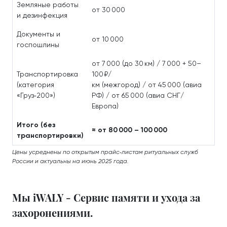
Земляные работы
от 30 000
и дезинфекция
Документы и
от 10 000
госпошлины
от 7 000 (до 30 км) / 7 000 + 50–
Транспортировка
100 ₽/
(категория
км (межгород) / от 45 000 (авиа
«Груз‑200»)
РФ) / от 65 000 (авиа СНГ/
Европа)
Итого (без
≈ от 80 000 – 100 000
транспортировки)
Цены усреднены по открытым прайс‑листам ритуальных служб
России и актуальны на июнь 2025 года.
Мы iWALY - Сервис памяти и ухода за
захоронениями.