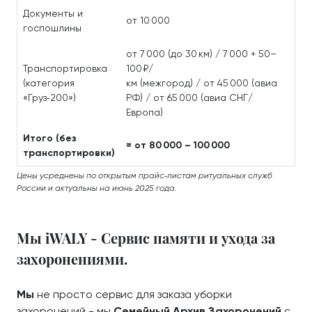
Документы и
от 10 000
госпошлины
от 7 000 (до 30 км) / 7 000 + 50–
Транспортировка
100 ₽/
(категория
км (межгород) / от 45 000 (авиа
«Груз‑200»)
РФ) / от 65 000 (авиа СНГ/
Европа)
Итого (без
≈ от 80 000 – 100 000
транспортировки)
Цены усреднены по открытым прайс‑листам ритуальных служб
России и актуальны на июнь 2025 года.
Мы iWALY - Сервис памяти и ухода за
захоронениями.
Мы
не просто сервис для заказа уборки
захоронений - мы
Семейный Архив Захоронений
с